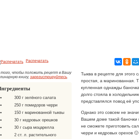
Распечатать
 того, чтобы положить рецепт в Вашу
Тыква в рецепте для этого 
улинарную книгу,
зарегистрируйтесь
.
простая, а маринованная. Т
купленная однажды баночка
Ингредиенты
долго стояла в холодильник
300 г зелёного салата
представлялся повод её упо
250 г помидоров черри
Однако это совсем не значит
150 г маринованной тыквы
Вашем доме такой баночки 
30 г кедровых орешков
не сможете приготовить сал
30 г сыра моцарелла
черри и кедровых орехов 🙂 
2 ст. л. растительного