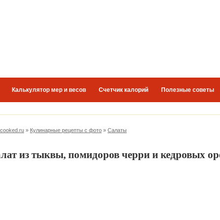
Калькулятор мер и весов
Счетчик калорий
Полезные советы
-cooked.ru
»
Кулинарные рецепты с фото
»
Салаты
лат из тыквы, помидоров черри и кедровых ор