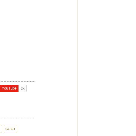
о
салат