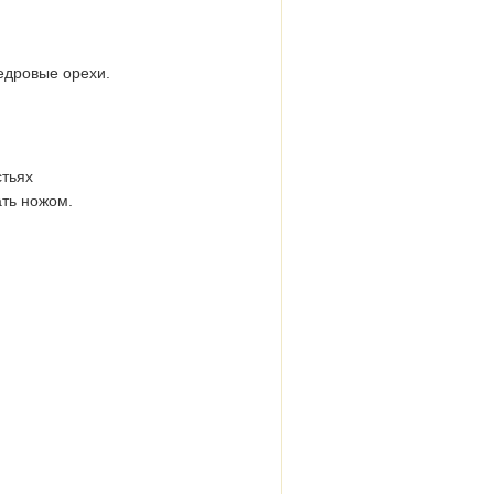
едровые орехи.
стьях
ать ножом.