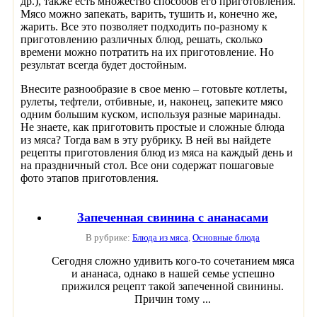
др.), также есть множество способов его приготовления.
Мясо можно запекать, варить, тушить и, конечно же,
жарить. Все это позволяет подходить по-разному к
приготовлению различных блюд, решать, сколько
времени можно потратить на их приготовление. Но
результат всегда будет достойным.
Внесите разнообразие в свое меню – готовьте котлеты,
рулеты, тефтели, отбивные, и, наконец, запеките мясо
одним большим куском, используя разные маринады.
Не знаете, как приготовить простые и сложные блюда
из мяса? Тогда вам в эту рубрику. В ней вы найдете
рецепты приготовления блюд из мяса на каждый день и
на праздничный стол. Все они содержат пошаговые
фото этапов приготовления.
Запеченная свинина с ананасами
В рубрике:
Блюда из мяса
,
Основные блюда
Сегодня сложно удивить кого-то сочетанием мяса
и ананаса, однако в нашей семье успешно
прижился рецепт такой запеченной свинины.
Причин тому ...