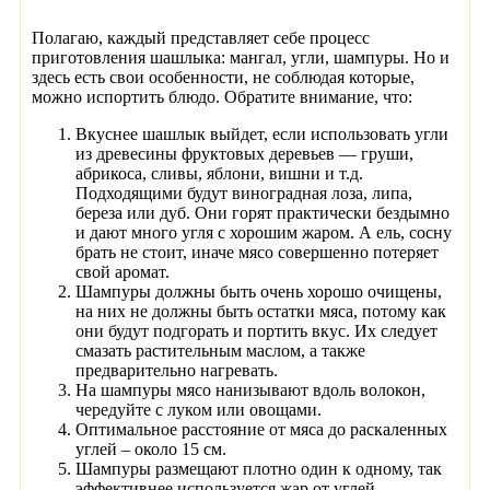
Полагаю, каждый представляет себе процесс
приготовления шашлыка: мангал, угли, шампуры. Но и
здесь есть свои особенности, не соблюдая которые,
можно испортить блюдо. Обратите внимание, что:
Вкуснее шашлык выйдет, если использовать угли
из древесины фруктовых деревьев — груши,
абрикоса, сливы, яблони, вишни и т.д.
Подходящими будут виноградная лоза, липа,
береза или дуб. Они горят практически бездымно
и дают много угля с хорошим жаром. А ель, сосну
брать не стоит, иначе мясо совершенно потеряет
свой аромат.
Шампуры должны быть очень хорошо очищены,
на них не должны быть остатки мяса, потому как
они будут подгорать и портить вкус. Их следует
смазать растительным маслом, а также
предварительно нагревать.
На шампуры мясо нанизывают вдоль волокон,
чередуйте с луком или овощами.
Оптимальное расстояние от мяса до раскаленных
углей – около 15 см.
Шампуры размещают плотно один к одному, так
эффективнее используется жар от углей.