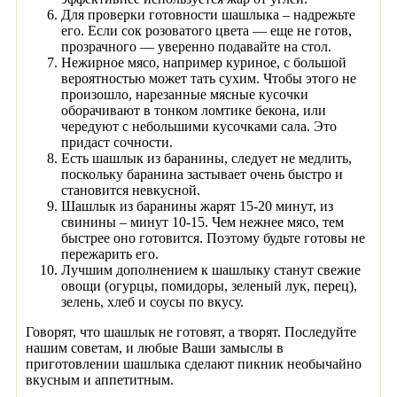
Для проверки готовности шашлыка – надрежьте
его. Если сок розоватого цвета — еще не готов,
прозрачного — уверенно подавайте на стол.
Нежирное мясо, например куриное, с большой
вероятностью может тать сухим. Чтобы этого не
произошло, нарезанные мясные кусочки
оборачивают в тонком ломтике бекона, или
чередуют с небольшими кусочками сала. Это
придаст сочности.
Есть шашлык из баранины, следует не медлить,
поскольку баранина застывает очень быстро и
становится невкусной.
Шашлык из баранины жарят 15-20 минут, из
свинины – минут 10-15. Чем нежнее мясо, тем
быстрее оно готовится. Поэтому будьте готовы не
пережарить его.
Лучшим дополнением к шашлыку станут свежие
овощи (огурцы, помидоры, зеленый лук, перец),
зелень, хлеб и соусы по вкусу.
Говорят, что шашлык не готовят, а творят. Последуйте
нашим советам, и любые Ваши замыслы в
приготовлении шашлыка сделают пикник необычайно
вкусным и аппетитным.