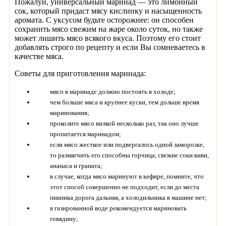
Пожалуй, универсальный маринад — это лимонный
сок, который придаст мясу кислинку и насыщенность
аромата. С уксусом будьте осторожнее: он способен
сохранить мясо свежим на жаре около суток, но также
может лишить мясо всякого вкуса. Поэтому его стоит
добавлять строго по рецепту и если Вы сомневаетесь в
качестве мяса.
Советы для приготовления маринада:
мясо в маринаде должно постоять в холоде;
чем больше мяса и крупнее куски, тем дольше время
маринования;
проколите мясо вилкой несколько раз, так оно лучше
пропитается маринадом;
если мясо жесткое или подвергалось одной заморозке,
то размягчить его способны горчица, свежие соки киви,
ананаса и граната;
в случае, когда мясо маринуют в кефире, помните, что
этот способ совершенно не подходит, если до места
пикника дорога дальняя, а холодильника в машине нет;
в газированной воде рекомендуется мариновать
говядину;