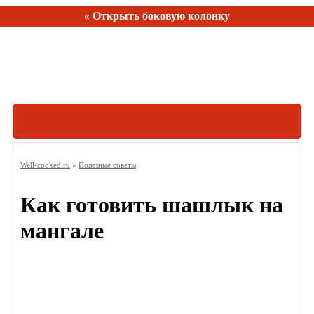
« Открыть боковую колонку
Рецептов:
150
Well-cooked.ru
»
Полезные советы
Как готовить шашлык на
мангале