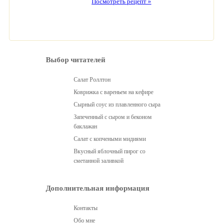
Посмотреть рецепт »
Выбор читателей
Салат Роллтон
Коврижка с вареньем на кефире
Сырный соус из плавленного сыра
Запеченный с сыром и беконом
баклажан
Салат с копчеными мидиями
Вкусный яблочный пирог со
сметанной заливкой
Дополнительная информация
Контакты
Обо мне