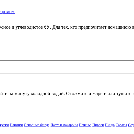
 кремом
сное и углеводистое 🙂 . Для тех, кто предпочитает домашнюю вы
лейте на минуту холодной водой. Отожмите и жарьте или тушите 
акуски
Напитки
Основные блюда
Паста и макароны
Печенье
Пироги
Пицца
Салаты
Соу