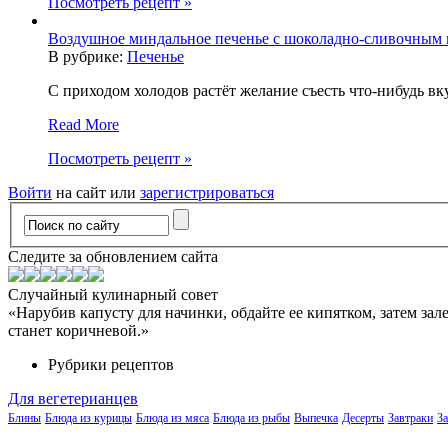
Посмотреть рецепт »
Воздушное миндальное печенье с шоколадно-сливочным
В рубрике:
Печенье
С приходом холодов растёт желание съесть что-нибудь вку
Read More
Посмотреть рецепт »
Войти
на сайт или
зарегистрироваться
Следите за обновлением сайта
Случайный кулинарный совет
«Нарубив капусту для начинки, обдайте ее кипятком, затем за
станет коричневой.»
Рубрики рецептов
Для вегетерианцев
Блины
Блюда из курицы
Блюда из мяса
Блюда из рыбы
Выпечка
Десерты
Завтраки
З