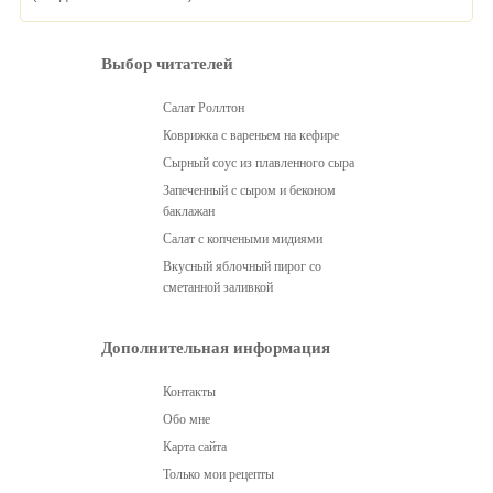
Выбор читателей
Салат Роллтон
Коврижка с вареньем на кефире
Сырный соус из плавленного сыра
Запеченный с сыром и беконом
баклажан
Салат с копчеными мидиями
Вкусный яблочный пирог со
сметанной заливкой
Дополнительная информация
Контакты
Обо мне
Карта сайта
Только мои рецепты