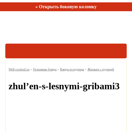
« Открыть боковую колонку
Рецептов:
150
Well-cooked.ru
»
Основные блюда
»
Блюда из курицы
»
Жюльен с курицей
zhul’en-s-lesnymi-gribami3