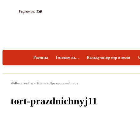
Рецептов:
150
Рецепты
Готовим из…
Калькулятор мер и весов
Well-cooked.ru
»
Торты
»
Праздничный торт
tort-prazdnichnyj11