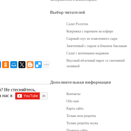
Выбор читателей
Салат Роллтон
Коврижка с вареньем на кефире
Сырный соус из плавленного сыра
Запеченный с сыром и беконом баклажан
Салат с копчеными мидиями
Вкусный яблочный пирог со сметанной
заливкой
Дополнительная информация
? Не стесняйтесь,
Контакты
а нас в
Обо мне
Карта сайта
Только мои рецепты
Только рецепты мужа
Правила сайта