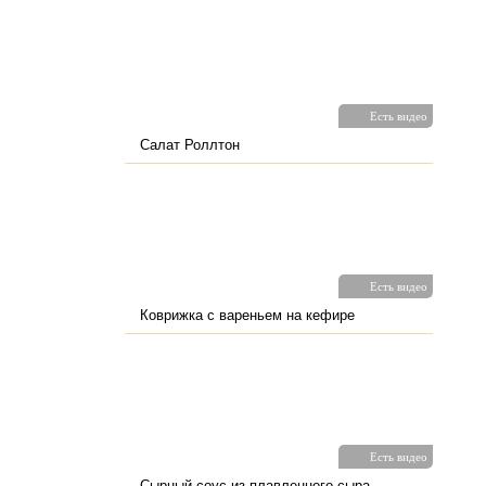
Есть видео
Салат Роллтон
Есть видео
Коврижка с вареньем на кефире
Есть видео
Сырный соус из плавленного сыра