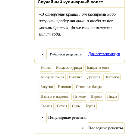
Случайный кулинарный совет
«В отверстие крышки от кастрюли надо
засунуть пробку от вина, и тогда за нее
можно браться, даже если в кастрюле
кипит вода.»
Для вегетерианцев
Рубрики рецептов
Блины
Блюда из курицы
Блюда из мяса
Блюда из рыбы
Выпечка
Десерты
Завтраки
Закуски
Напитки
Основные блюда
Паста и макароны
Печенье
Пироги
Пицца
Салаты
Соусы
Супы
Торты
Популярные рецепты
Последние рецепты