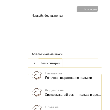
Есть видео
Чизкейк без выпечки
Апельсиновые кексы
Комментарии
Наталья на
Яблочная шарлотка по-польски
Людмила на
Свежевыжатый сок — польза и вред, как правильно пить, как хранить
Ольга на