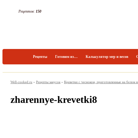
Рецептов:
150
Рецепты
Готовим из…
Калькулятор мер и весов
Well-cooked.ru
»
Рецепты закусок
»
Креветки с чесноком, приготовленные на белом 
zharennye-krevetki8