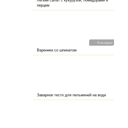
Легкий салат с кукурузой, помидорами и
перцем
Есть видео
Вареники со шпинатом
Заварное тесто для пельменей на воде