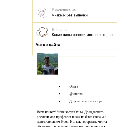
Вкусняшка на
Чизкейк без выпечки
Весна на
Какие виды спаржи можно есть, польза для организма, что и как приготовить
Автор сайта
Ольга
@kutiona
Другие рецепты автора
Всем привет! Меня зовут Ольга. До недавнего
времени моя профессия никак не была связана с
приготовлением блюд. Но, как говорится, мечты
сбываются, и сегодня у меня наконец появилась