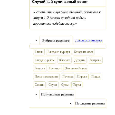
Случайный кулинарный совет
«Чтобы яичница была пышной, добавьте к
яйцам 1-2 ложки холодной воды и
хорошенько взбейте массу.»
Для вегетерианцев
Рубрики рецептов
Блины
Блюда из курицы
Блюда из мяса
Блюда из рыбы
Выпечка
Десерты
Завтраки
Закуски
Напитки
Основные блюда
Паста и макароны
Печенье
Пироги
Пицца
Салаты
Соусы
Супы
Торты
Популярные рецепты
Последние рецепты