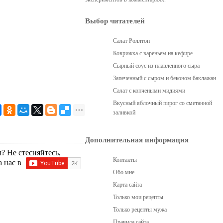
Выбор читателей
Салат Роллтон
Коврижка с вареньем на кефире
Сырный соус из плавленного сыра
Запеченный с сыром и беконом баклажан
Салат с копчеными мидиями
Вкусный яблочный пирог со сметанной
заливкой
Дополнительная информация
? Не стесняйтесь,
Контакты
а нас в
Обо мне
Карта сайта
Только мои рецепты
Только рецепты мужа
Правила сайта