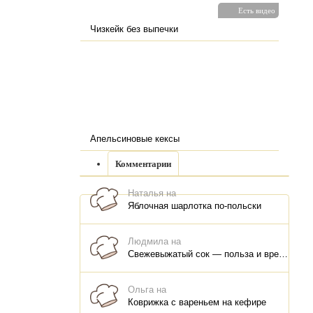
Есть видео
Чизкейк без выпечки
Апельсиновые кексы
Комментарии
Наталья на
Яблочная шарлотка по-польски
Людмила на
Свежевыжатый сок — польза и вред, как правильно пить, как хранить
Ольга на
Коврижка с вареньем на кефире