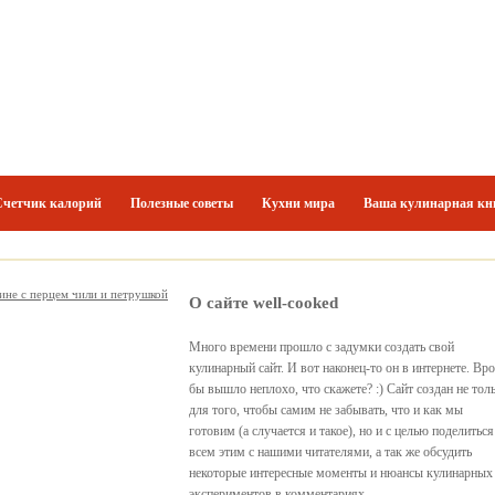
Счетчик калорий
Полезные советы
Кухни мира
Ваша кулинарная кн
вине с перцем чили и петрушкой
О сайте well-cooked
Много времени прошло с задумки создать свой
кулинарный сайт. И вот наконец-то он в интернете. Вр
бы вышло неплохо, что скажете? :) Сайт создан не тол
для того, чтобы самим не забывать, что и как мы
готовим (а случается и такое), но и с целью поделиться
всем этим с нашими читателями, а так же обсудить
некоторые интересные моменты и нюансы кулинарных
экспериментов в комментариях.