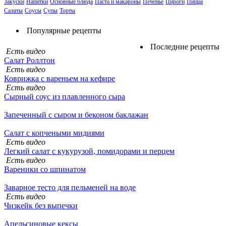
Закуски
Напитки
Основные блюда
Паста и макароны
Печенье
Пироги
Пицца
Салаты
Соусы
Супы
Торты
Популярные рецепты
Последние рецепты
Есть видео
Салат Роллтон
Есть видео
Коврижка с вареньем на кефире
Есть видео
Сырный соус из плавленного сыра
Запеченный с сыром и беконом баклажан
Салат с копчеными мидиями
Есть видео
Легкий салат с кукурузой, помидорами и перцем
Есть видео
Вареники со шпинатом
Заварное тесто для пельменей на воде
Есть видео
Чизкейк без выпечки
Апельсиновые кексы