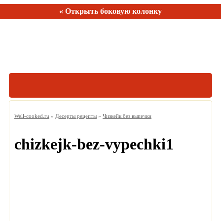
« Открыть боковую колонку
Рецептов:
150
Well-cooked.ru
»
Десерты рецепты
»
Чизкейк без выпечки
chizkejk-bez-vypechki1