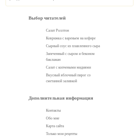
Выбор читателей
Салат Роллтон
Коврижка с вареньем на кефире
Сырный соус из плавленного сыра
Запеченный с сыром и беконом
баклажан
Салат с копчеными мидиями
Вкусный яблочный пирог со
сметанной заливкой
Дополнительная информация
Контакты
Обо мне
Карта сайта
Только мои рецепты