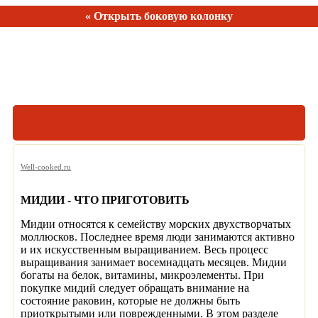
« Открыть боковую колонку
Рецептов:
150
Well-cooked.ru
МИДИИ - ЧТО ПРИГОТОВИТЬ
Мидии относятся к семейству морских двухстворчатых
моллюсков. Последнее время люди занимаются активно
и их искусственным выращиванием. Весь процесс
выращивания занимает восемнадцать месяцев. Мидии
богаты на белок, витамины, микроэлементы. При
покупке мидий следует обращать внимание на
состояние раковин, которые не должны быть
приоткрытыми или поврежденными. В этом разделе