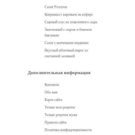
Салат Роллтон
Коврижка с вареньем на кефире
Сырный соус из плавленного сыра
Запеченный с сыром и беконом
баклажан
Салат с копчеными мидиями
Вкусный яблочный пирог со
сметанной заливкой
Дополнительная информация
Контакты
Обо мне
Карта сайта
Только мои рецепты
Только рецепты мужа
Правила сайта
Политика конфиденциальности