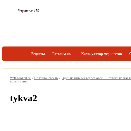
Рецептов:
150
Рецепты
Готовим из…
Калькулятор мер и весов
Well-cooked.ru
»
Полезные советы
»
Один из главных героев осени — тыква: польза и 
приготовить
tykva2