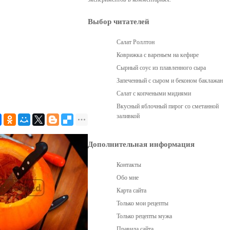
Выбор читателей
Салат Роллтон
Коврижка с вареньем на кефире
Сырный соус из плавленного сыра
Запеченный с сыром и беконом баклажан
Салат с копчеными мидиями
Вкусный яблочный пирог со сметанной
заливкой
Дополнительная информация
Контакты
Обо мне
Карта сайта
Только мои рецепты
Только рецепты мужа
Правила сайта