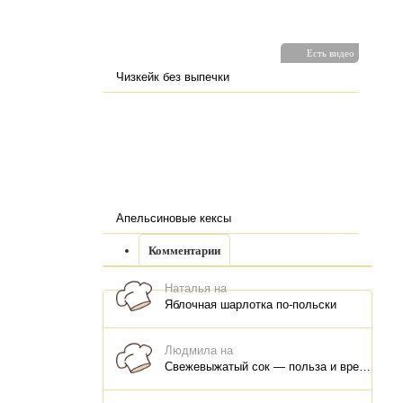
Есть видео
Чизкейк без выпечки
Апельсиновые кексы
Комментарии
Наталья на
Яблочная шарлотка по-польски
Людмила на
Свежевыжатый сок — польза и вред, как правильно пить, как хранить