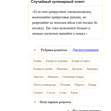
Случайный кулинарный совет
«Если нет цитрусовой соковыжималки,
выжимайте цитрусовые руками, но
разрезайте их пополам вдоль (от носика до
носика). Так сока выжмется больше и
меньше косточек выпадет в чашку.»
Для вегетерианцев
Рубрики рецептов
Блины
Блюда из курицы
Блюда из мяса
Блюда из рыбы
Выпечка
Десерты
Завтраки
Закуски
Напитки
Основные блюда
Паста и макароны
Печенье
Пироги
Пицца
Салаты
Соусы
Супы
Торты
Популярные рецепты
Последние рецепты