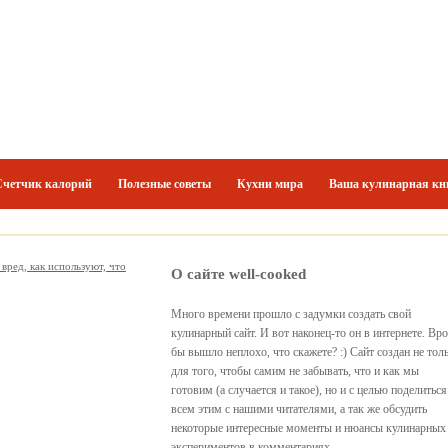
Счетчик калорий
Полезные советы
Кухни мира
Ваша кулинарная кн
вред, как используют, что
О сайте well-cooked
Много времени прошло с задумки создать свой
кулинарный сайт. И вот наконец-то он в интернете. Вр
бы вышло неплохо, что скажете? :) Сайт создан не тол
для того, чтобы самим не забывать, что и как мы
готовим (а случается и такое), но и с целью поделиться
всем этим с нашими читателями, а так же обсудить
некоторые интересные моменты и нюансы кулинарных
экспериментов в комментариях.