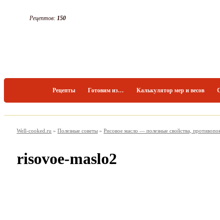
Рецептов:
150
Рецепты
Готовим из…
Калькулятор мер и весов
Well-cooked.ru
»
Полезные советы
»
Рисовое масло — полезные свойства, противопо
risovoe-maslo2