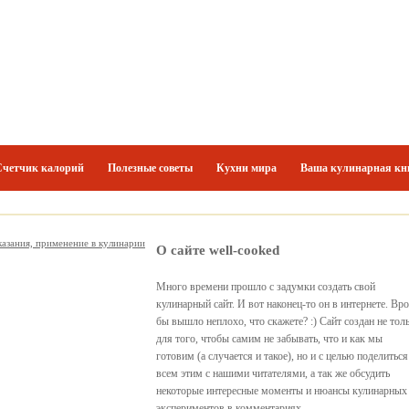
Счетчик калорий
Полезные советы
Кухни мира
Ваша кулинарная кн
казания, применение в кулинарии
О сайте well-cooked
Много времени прошло с задумки создать свой
кулинарный сайт. И вот наконец-то он в интернете. Вр
бы вышло неплохо, что скажете? :) Сайт создан не тол
для того, чтобы самим не забывать, что и как мы
готовим (а случается и такое), но и с целью поделиться
всем этим с нашими читателями, а так же обсудить
некоторые интересные моменты и нюансы кулинарных
экспериментов в комментариях.