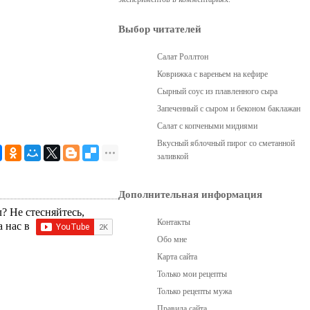
Выбор читателей
Салат Роллтон
Коврижка с вареньем на кефире
Сырный соус из плавленного сыра
Запеченный с сыром и беконом баклажан
Салат с копчеными мидиями
Вкусный яблочный пирог со сметанной
заливкой
Дополнительная информация
? Не стесняйтесь,
Контакты
а нас в
Обо мне
Карта сайта
Только мои рецепты
Только рецепты мужа
Правила сайта