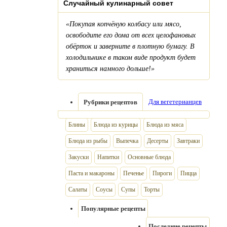
Случайный кулинарный совет
«Покупая копчёную колбасу или мясо,
освободите его дома от всех целофановых
обёрток и заверните в плотную бумагу. В
холодильнике в таком виде продукт будет
храниться намного дольше!»
Для вегетерианцев
Рубрики рецептов
Блины
Блюда из курицы
Блюда из мяса
Блюда из рыбы
Выпечка
Десерты
Завтраки
Закуски
Напитки
Основные блюда
Паста и макароны
Печенье
Пироги
Пицца
Салаты
Соусы
Супы
Торты
Популярные рецепты
Последние рецепты