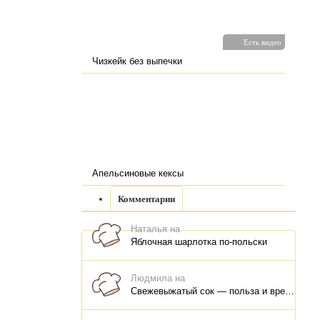
Есть видео
Чизкейк без выпечки
Апельсиновые кексы
Комментарии
Наталья на
Яблочная шарлотка по-польски
Людмила на
Свежевыжатый сок — польза и вред, как правильно пить, как хранить