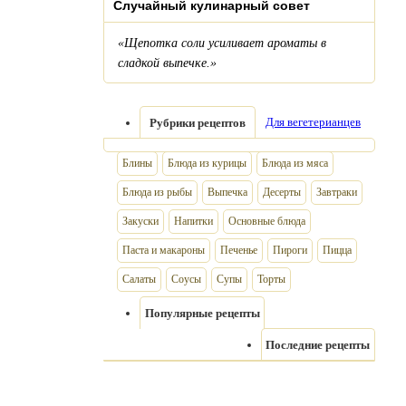
Случайный кулинарный совет
«Щепотка соли усиливает ароматы в
сладкой выпечке.»
Для вегетерианцев
Рубрики рецептов
Блины
Блюда из курицы
Блюда из мяса
Блюда из рыбы
Выпечка
Десерты
Завтраки
Закуски
Напитки
Основные блюда
Паста и макароны
Печенье
Пироги
Пицца
Салаты
Соусы
Супы
Торты
Популярные рецепты
Последние рецепты