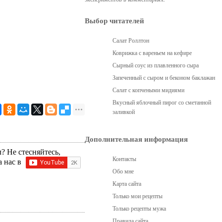
Выбор читателей
Салат Роллтон
Коврижка с вареньем на кефире
Сырный соус из плавленного сыра
Запеченный с сыром и беконом баклажан
Салат с копчеными мидиями
Вкусный яблочный пирог со сметанной
заливкой
Дополнительная информация
? Не стесняйтесь,
Контакты
а нас в
Обо мне
Карта сайта
Только мои рецепты
Только рецепты мужа
Правила сайта