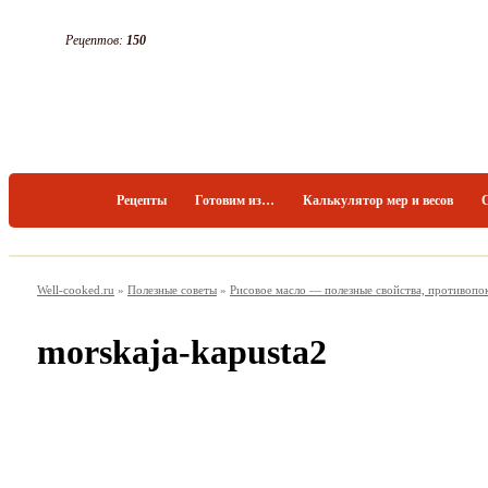
Рецептов:
150
Рецепты
Готовим из…
Калькулятор мер и весов
Well-cooked.ru
»
Полезные советы
»
Рисовое масло — полезные свойства, противопо
morskaja-kapusta2