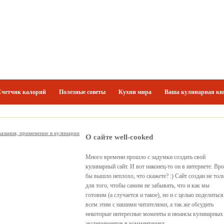
Счетчик калорий
Полезные советы
Кухни мира
Ваша кулинарная кн
казания, применение в кулинарии
О сайте well-cooked
Много времени прошло с задумки создать свой
кулинарный сайт. И вот наконец-то он в интернете. Вр
бы вышло неплохо, что скажете? :) Сайт создан не тол
для того, чтобы самим не забывать, что и как мы
готовим (а случается и такое), но и с целью поделиться
всем этим с нашими читателями, а так же обсудить
некоторые интересные моменты и нюансы кулинарных
экспериментов в комментариях.