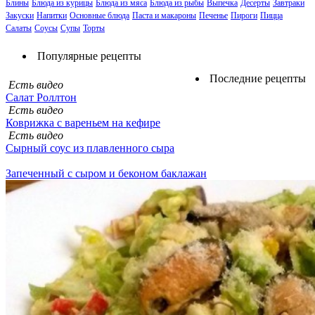
Блины
Блюда из курицы
Блюда из мяса
Блюда из рыбы
Выпечка
Десерты
Завтраки
Закуски
Напитки
Основные блюда
Паста и макароны
Печенье
Пироги
Пицца
Салаты
Соусы
Супы
Торты
Популярные рецепты
Последние рецепты
Есть видео
Салат Роллтон
Есть видео
Коврижка с вареньем на кефире
Есть видео
Сырный соус из плавленного сыра
Запеченный с сыром и беконом баклажан