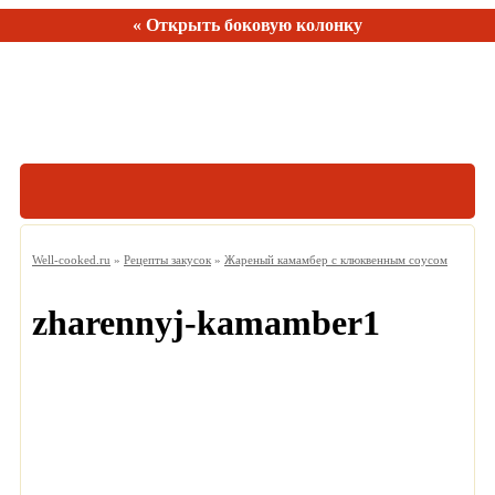
« Открыть боковую колонку
Рецептов:
150
Well-cooked.ru
»
Рецепты закусок
»
Жареный камамбер с клюквенным соусом
zharennyj-kamamber1