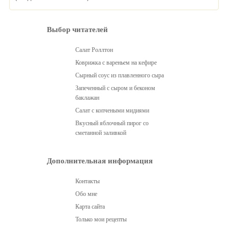
Выбор читателей
Салат Роллтон
Коврижка с вареньем на кефире
Сырный соус из плавленного сыра
Запеченный с сыром и беконом
баклажан
Салат с копчеными мидиями
Вкусный яблочный пирог со
сметанной заливкой
Дополнительная информация
Контакты
Обо мне
Карта сайта
Только мои рецепты