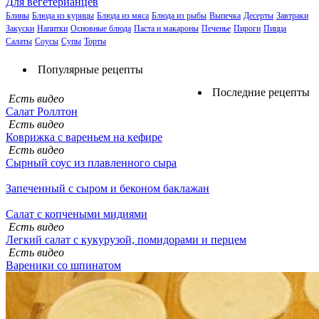
Для вегетерианцев
Блины
Блюда из курицы
Блюда из мяса
Блюда из рыбы
Выпечка
Десерты
Завтраки
Закуски
Напитки
Основные блюда
Паста и макароны
Печенье
Пироги
Пицца
Салаты
Соусы
Супы
Торты
Популярные рецепты
Последние рецепты
Есть видео
Салат Роллтон
Есть видео
Коврижка с вареньем на кефире
Есть видео
Сырный соус из плавленного сыра
Запеченный с сыром и беконом баклажан
Салат с копчеными мидиями
Есть видео
Легкий салат с кукурузой, помидорами и перцем
Есть видео
Вареники со шпинатом