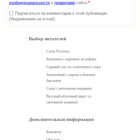
конфиденциальности
и
правилами
сайта.
*
Подписаться на комментарии к этой публикации.
(Уведомления на e-mail)
Выбор читателей
Салат Роллтон
Коврижка с вареньем на кефире
Сырный соус из плавленного сыра
Запеченный с сыром и беконом
баклажан
Салат с копчеными мидиями
Вкусный яблочный пирог со
сметанной заливкой
Дополнительная информация
Контакты
Обо мне