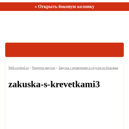
« Открыть боковую колонку
Рецептов:
150
Well-cooked.ru
»
Рецепты закусок
»
Закуска с креветками и соусом из базилика
zakuska-s-krevetkami3