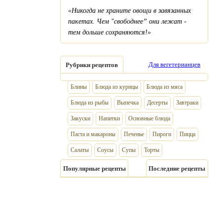
«Никогда не храните овощи в завязанных
пакетах. Чем "свободнее” они лежат -
тем дольше сохраняются!»
Для вегетерианцев
Рубрики рецептов
Блины
Блюда из курицы
Блюда из мяса
Блюда из рыбы
Выпечка
Десерты
Завтраки
Закуски
Напитки
Основные блюда
Паста и макароны
Печенье
Пироги
Пицца
Салаты
Соусы
Супы
Торты
Популярные рецепты
Последние рецепты