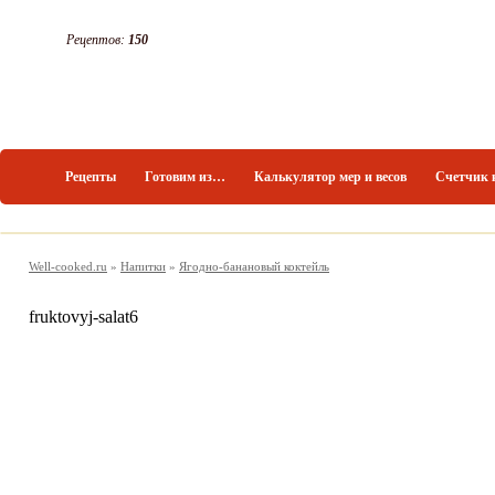
Рецептов:
150
Рецепты
Готовим из…
Калькулятор мер и весов
Счетчик 
Well-cooked.ru
»
Напитки
»
Ягодно-банановый коктейль
fruktovyj-salat6