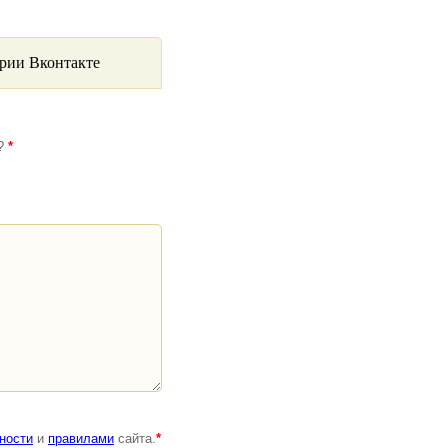
рии Вконтакте
я?
*
ности
и
правилами
сайта.
*