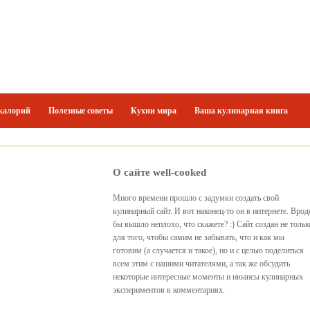
калорий
Полезные советы
Кухни мира
Ваша кулинарная книга
О сайте well-cooked
Много времени прошло с задумки создать свой
кулинарный сайт. И вот наконец-то он в интернете. Врод
бы вышло неплохо, что скажете? :) Сайт создан не тольк
для того, чтобы самим не забывать, что и как мы
готовим (а случается и такое), но и с целью поделиться
всем этим с нашими читателями, а так же обсудить
некоторые интересные моменты и нюансы кулинарных
экспериментов в комментариях.