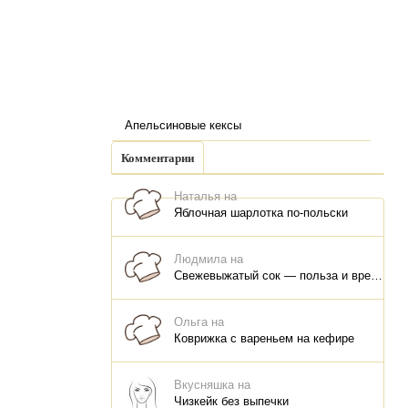
Апельсиновые кексы
Комментарии
Наталья на
Яблочная шарлотка по-польски
Людмила на
Свежевыжатый сок — польза и вред, как правильно пить, как хранить
Ольга на
Коврижка с вареньем на кефире
Вкусняшка на
Чизкейк без выпечки