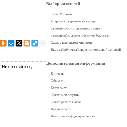
Выбор читателей
Салат Роллтон
Коврижка с вареньем на кефире
Сырный соус из плавленного сыра
Запеченный с сыром и беконом баклажан
Салат с копчеными мидиями
Вкусный яблочный пирог со сметанной заливкой
Дополнительная информация
 Не стесняйтесь,
Контакты
Обо мне
Карта сайта
Только мои рецепты
Только рецепты мужа
Правила сайта
Политика конфиденциальности