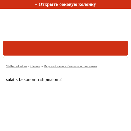
« Открыть боковую колонку
Рецептов:
150
Well-cooked.ru
»
Салаты
»
Вкусный салат с беконом и шпинатом
salat-s-bekonom-i-shpinatom2