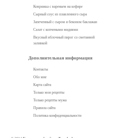
Коврижка с вареньем на кефире
Сырный соус из плавленного сыра
Запеченный с сыром и беконом баклажан
Салат с копчеными мидиями
Вкусный яблочный пирог со сметанной
заливкой
Дополнительная информация
Контакты
Обо мне
Карта сайта
Только мои рецепты
Только рецепты мужа
Правила сайта
Политика конфиденциальности