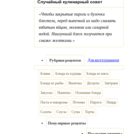
Случайный кулинарный совет
«Чтобы закрытые пироги и булочки
блестели, перед выпечкой их надо смазать
взбитым яйцом, молоком или сахарной
водой. Наилучший блеск получается при
смазке желтками.»
Для вегетерианцев
Рубрики рецептов
Блины
Блюда из курицы
Блюда из мяса
Блюда из рыбы
Выпечка
Десерты
Завтраки
Закуски
Напитки
Основные блюда
Паста и макароны
Печенье
Пироги
Пицца
Салаты
Соусы
Супы
Торты
Популярные рецепты
Последние рецепты