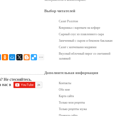
Выбор читателей
Салат Роллтон
Коврижка с вареньем на кефире
Сырный соус из плавленного сыра
Запеченный с сыром и беконом баклажан
Салат с копчеными мидиями
Вкусный яблочный пирог со сметанной
заливкой
Дополнительная информация
? Не стесняйтесь,
Контакты
а нас в
Обо мне
Карта сайта
Только мои рецепты
Только рецепты мужа
Правила сайта