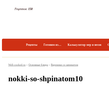
Рецептов:
150
Рецепты
Готовим из…
Калькулятор мер и весов
Well-cooked.ru
»
Основные блюда
»
Вареники со шпинатом
nokki-so-shpinatom10