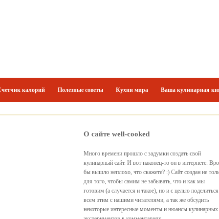
Счетчик калорий
Полезные советы
Кухни мира
Ваша кулинарная кн
О сайте well-cooked
Много времени прошло с задумки создать свой
кулинарный сайт. И вот наконец-то он в интернете. Вр
бы вышло неплохо, что скажете? :) Сайт создан не тол
для того, чтобы самим не забывать, что и как мы
готовим (а случается и такое), но и с целью поделиться
всем этим с нашими читателями, а так же обсудить
некоторые интересные моменты и нюансы кулинарных
экспериментов в комментариях.