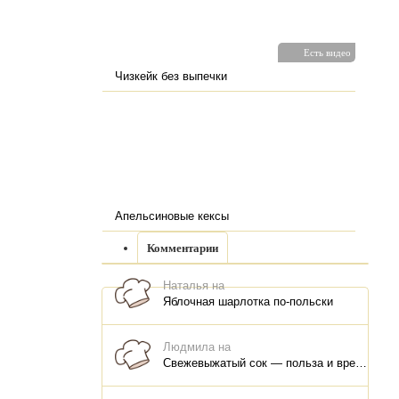
Есть видео
Чизкейк без выпечки
Апельсиновые кексы
Комментарии
Наталья на
Яблочная шарлотка по-польски
Людмила на
Свежевыжатый сок — польза и вред, как правильно пить, как хранить