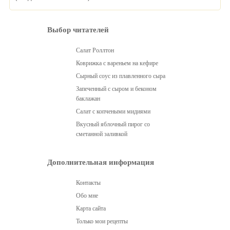
Выбор читателей
Салат Роллтон
Коврижка с вареньем на кефире
Сырный соус из плавленного сыра
Запеченный с сыром и беконом
баклажан
Салат с копчеными мидиями
Вкусный яблочный пирог со
сметанной заливкой
Дополнительная информация
Контакты
Обо мне
Карта сайта
Только мои рецепты