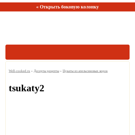
« Открыть боковую колонку
Рецептов:
150
Well-cooked.ru
»
Десерты рецепты
»
Цукаты из апельсиновых корок
tsukaty2