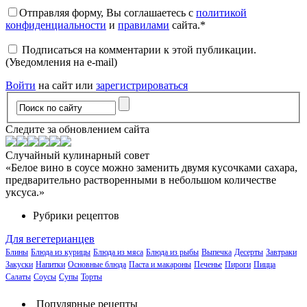
Отправляя форму, Вы соглашаетесь с
политикой
конфиденциальности
и
правилами
сайта.
*
Подписаться на комментарии к этой публикации.
(Уведомления на e-mail)
Войти
на сайт или
зарегистрироваться
Следите за обновлением сайта
Случайный кулинарный совет
«Белое вино в соусе можно заменить двумя кусочками сахара,
предварительно растворенными в небольшом количестве
уксуса.»
Рубрики рецептов
Для вегетерианцев
Блины
Блюда из курицы
Блюда из мяса
Блюда из рыбы
Выпечка
Десерты
Завтраки
Закуски
Напитки
Основные блюда
Паста и макароны
Печенье
Пироги
Пицца
Салаты
Соусы
Супы
Торты
Популярные рецепты