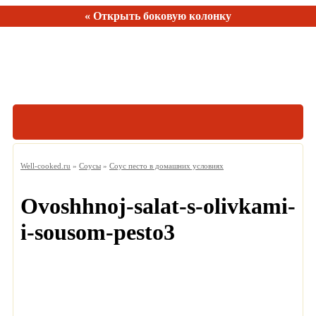
« Открыть боковую колонку
Рецептов:
150
Well-cooked.ru
»
Соусы
»
Соус песто в домашних условиях
Ovoshhnoj-salat-s-olivkami-
i-sousom-pesto3