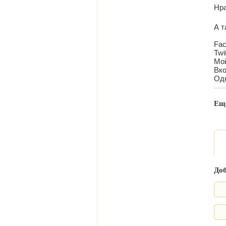
Нра
А т
Fa
Twi
Мо
Вко
Од
Еще
До