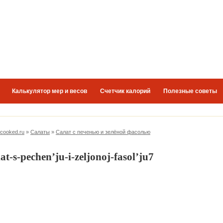
Калькулятор мер и весов
Счетчик калорий
Полезные советы
-cooked.ru
»
Салаты
»
Салат с печенью и зелёной фасолью
lat-s-pechen’ju-i-zeljonoj-fasol’ju7