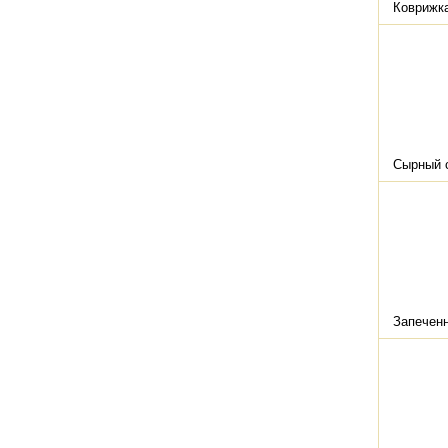
Коврижка
Сырный с
Запеченн