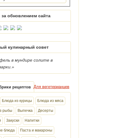
 за обновлением сайта
ый кулинарный совет
фель в мундире солите в
варки.»
Для вегетерианцев
брики рецептов
Блюда из курицы
Блюда из мяса
з рыбы
Выпечка
Десерты
и
Закуски
Напитки
е блюда
Паста и макароны