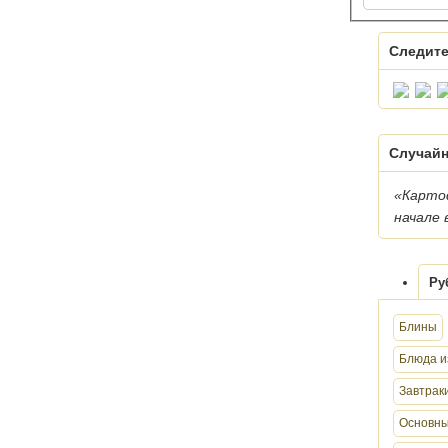
Следите
Случайн
«Карто
начале 
Ру
Блины
Блюда и
Завтрак
Основны