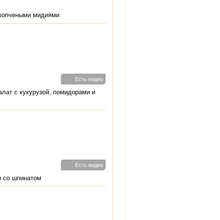
 копчеными мидиями
Есть видео
алат с кукурузой, помидорами и
Есть видео
и со шпинатом