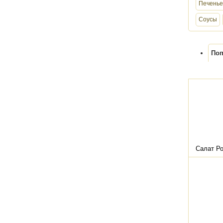
Печенье
Соусы
Поп
Салат Р