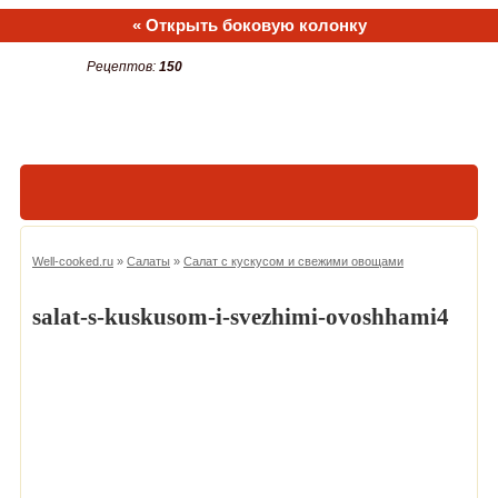
« Открыть боковую колонку
Рецептов:
150
Well-cooked.ru
»
Салаты
»
Салат с кускусом и свежими овощами
salat-s-kuskusom-i-svezhimi-ovoshhami4