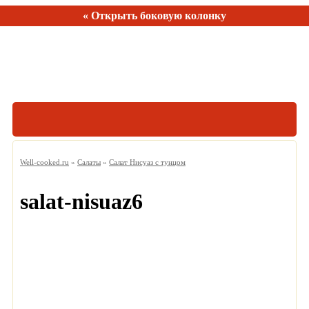
« Открыть боковую колонку
Рецептов:
150
Well-cooked.ru
»
Салаты
»
Салат Нисуаз с тунцом
salat-nisuaz6