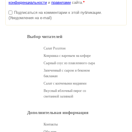
конфиденциальности
и
правилами
сайта.
*
Подписаться на комментарии к этой публикации.
(Уведомления на e-mail)
Выбор читателей
Салат Роллтон
Коврижка с вареньем на кефире
Сырный соус из плавленного сыра
Запеченный с сыром и беконом
баклажан
Салат с копчеными мидиями
Вкусный яблочный пирог со
сметанной заливкой
Дополнительная информация
Контакты
Обо мне