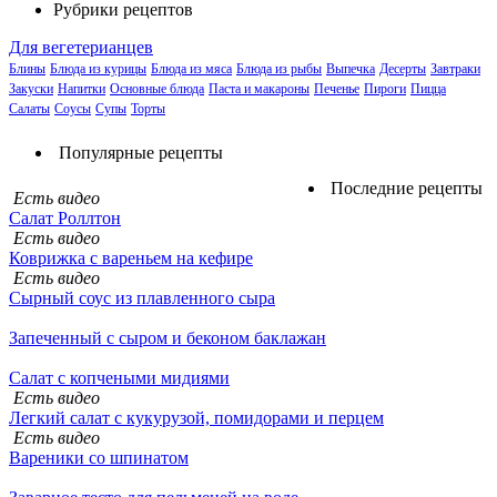
Рубрики рецептов
Для вегетерианцев
Блины
Блюда из курицы
Блюда из мяса
Блюда из рыбы
Выпечка
Десерты
Завтраки
Закуски
Напитки
Основные блюда
Паста и макароны
Печенье
Пироги
Пицца
Салаты
Соусы
Супы
Торты
Популярные рецепты
Последние рецепты
Есть видео
Салат Роллтон
Есть видео
Коврижка с вареньем на кефире
Есть видео
Сырный соус из плавленного сыра
Запеченный с сыром и беконом баклажан
Салат с копчеными мидиями
Есть видео
Легкий салат с кукурузой, помидорами и перцем
Есть видео
Вареники со шпинатом