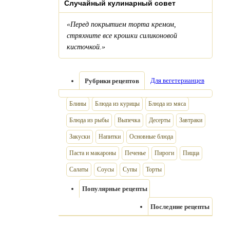
Случайный кулинарный совет
«Перед покрытием торта кремом,
стряхните все крошки силиконовой
кисточкой.»
Для вегетерианцев
Рубрики рецептов
Блины
Блюда из курицы
Блюда из мяса
Блюда из рыбы
Выпечка
Десерты
Завтраки
Закуски
Напитки
Основные блюда
Паста и макароны
Печенье
Пироги
Пицца
Салаты
Соусы
Супы
Торты
Популярные рецепты
Последние рецепты