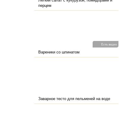
Легкий салат с кукурузой, помидорами и
перцем
Есть видео
Вареники со шпинатом
Заварное тесто для пельменей на воде