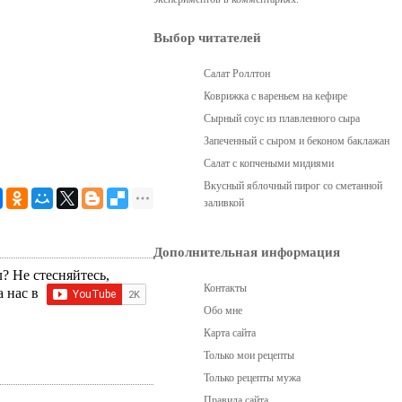
Выбор читателей
Салат Роллтон
Коврижка с вареньем на кефире
Сырный соус из плавленного сыра
Запеченный с сыром и беконом баклажан
Салат с копчеными мидиями
Вкусный яблочный пирог со сметанной
заливкой
Дополнительная информация
? Не стесняйтесь,
Контакты
а нас в
Обо мне
Карта сайта
Только мои рецепты
Только рецепты мужа
Правила сайта