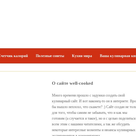
Счетчик калорий
Полезные советы
Кухни мира
Ваша кулинарная кн
О сайте well-cooked
Много времени прошло с задумки создать свой
кулинарный сайт. И вот наконец-то он в интернете. Вр
бы вышло неплохо, что скажете? :) Сайт создан не тол
для того, чтобы самим не забывать, что и как мы
готовим (а случается и такое), но и с целью поделиться
всем этим с нашими читателями, а так же обсудить
некоторые интересные моменты и нюансы кулинарных
экспериментов в комментариях.