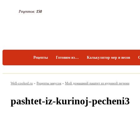
Рецептов:
150
Рецепты
Готовим из…
Калькулятор мер и весов
Well-cooked.ru
»
Рецепты закусок
»
Мой домашний паштет из куриной печени
pashtet-iz-kurinoj-pecheni3