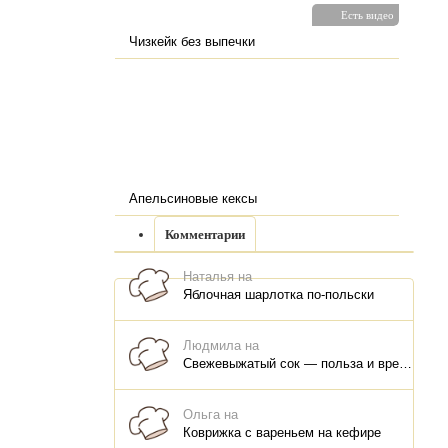
Есть видео
Чизкейк без выпечки
Апельсиновые кексы
Комментарии
Наталья на
Яблочная шарлотка по-польски
Людмила на
Свежевыжатый сок — польза и вред, как правильно пить, как хранить
Ольга на
Коврижка с вареньем на кефире