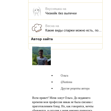
Вкусняшка на
Чизкейк без выпечки
Весна на
Какие виды спаржи можно есть, польза для организма, что и как приготовить
Автор сайта
Ольга
@kutiona
Другие рецепты автора
Всем привет! Меня зовут Ольга. До недавнего
времени моя профессия никак не была связана с
приготовлением блюд. Но, как говорится, мечты
сбываются, и сегодня у меня наконец появилась