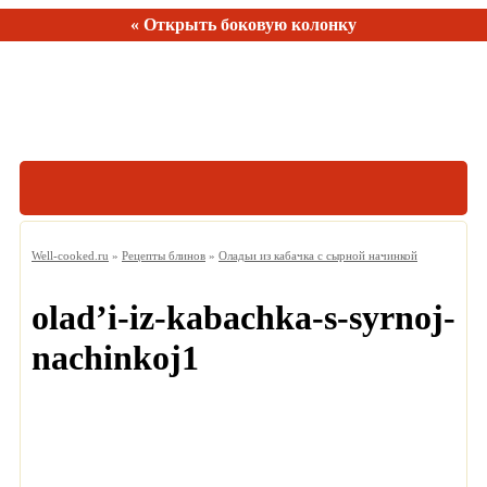
« Открыть боковую колонку
Рецептов:
150
Well-cooked.ru
»
Рецепты блинов
»
Оладьи из кабачка с сырной начинкой
olad’i-iz-kabachka-s-syrnoj-
nachinkoj1