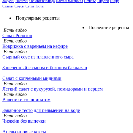
Закуски
Напитки
Основные блюда
Паста и макароны
Печенье
Пироги
Пицца
Салаты
Соусы
Супы
Торты
Популярные рецепты
Последние рецепты
Есть видео
Салат Роллтон
Есть видео
Коврижка с вареньем на кефире
Есть видео
Сырный соус из плавленного сыра
Запеченный с сыром и беконом баклажан
Салат с копчеными мидиями
Есть видео
Легкий салат с кукурузой, помидорами и перцем
Есть видео
Вареники со шпинатом
Заварное тесто для пельменей на воде
Есть видео
Чизкейк без выпечки
Апельсиновые кексы