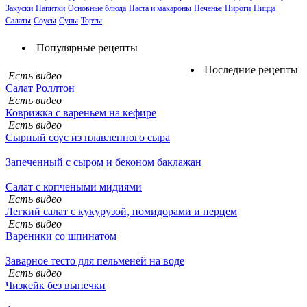
Закуски
Напитки
Основные блюда
Паста и макароны
Печенье
Пироги
Пицца
Салаты
Соусы
Супы
Торты
Популярные рецепты
Последние рецепты
Есть видео
Салат Роллтон
Есть видео
Коврижка с вареньем на кефире
Есть видео
Сырный соус из плавленного сыра
Запеченный с сыром и беконом баклажан
Салат с копчеными мидиями
Есть видео
Легкий салат с кукурузой, помидорами и перцем
Есть видео
Вареники со шпинатом
Заварное тесто для пельменей на воде
Есть видео
Чизкейк без выпечки