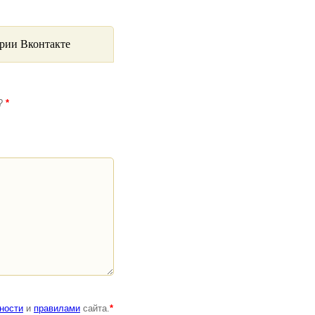
рии Вконтакте
я?
*
ности
и
правилами
сайта.
*