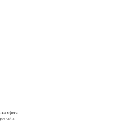
пты с фото.
ров сайта.