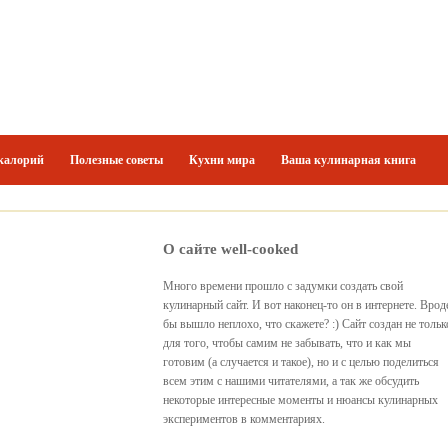
калорий
Полезные советы
Кухни мира
Ваша кулинарная книга
О сайте well-cooked
Много времени прошло с задумки создать свой
кулинарный сайт. И вот наконец-то он в интернете. Врод
бы вышло неплохо, что скажете? :) Сайт создан не тольк
для того, чтобы самим не забывать, что и как мы
готовим (а случается и такое), но и с целью поделиться
всем этим с нашими читателями, а так же обсудить
некоторые интересные моменты и нюансы кулинарных
экспериментов в комментариях.