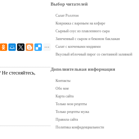
Выбор читателей
Салат Роллтон
Коврижка с вареньем на кефире
Сырный соус из плавленного сыра
Запеченный с сыром и беконом баклажан
Салат с копчеными мидиями
Вкусный яблочный пирог со сметанной заливкой
Дополнительная информация
 Не стесняйтесь,
Контакты
Обо мне
Карта сайта
Только мои рецепты
Только рецепты мужа
Правила сайта
Политика конфиденциальности