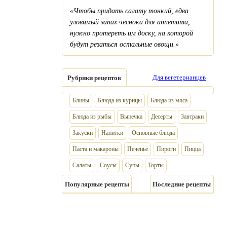
«Чтобы придать салату тонкий, едва
уловимый запах чеснока для аппетита,
нужно протереть им доску, на которой
будут резаться остальные овощи.»
Для вегетерианцев
Рубрики рецептов
Блины
Блюда из курицы
Блюда из мяса
Блюда из рыбы
Выпечка
Десерты
Завтраки
Закуски
Напитки
Основные блюда
Паста и макароны
Печенье
Пироги
Пицца
Салаты
Соусы
Супы
Торты
Популярные рецепты
Последние рецепты