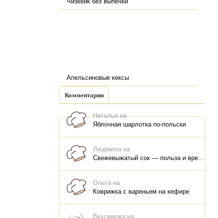
Чизкейк без выпечки
Апельсиновые кексы
Комментарии
Наталья на
Яблочная шарлотка по-польски
Людмила на
Свежевыжатый сок — польза и вред, как правильно пить, как хранить
Ольга на
Коврижка с вареньем на кефире
Вкусняшка на