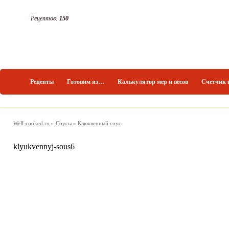
Рецептов:
150
Рецепты
Готовим из…
Калькулятор мер и весов
Счетчик 
Well-cooked.ru
»
Соусы
»
Клюквенный соус
klyukvennyj-sous6