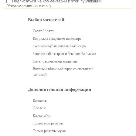
Подписаться на комментарии к этой публикации.
(Уведомления на e-mail)
Выбор читателей
Салат Роллтон
Коврижка с вареньем на кефире
Сырный соус из плавленного сыра
Запеченный с сыром и беконом баклажан
Салат с копчеными мидиями
Вкусный яблочный пирог со сметанной
заливкой
Дополнительная информация
Контакты
Обо мне
Карта сайта
Только мои рецепты
Только рецепты мужа