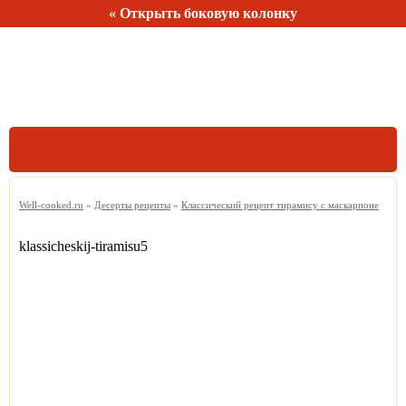
« Открыть боковую колонку
Рецептов:
150
Well-cooked.ru
»
Десерты рецепты
»
Классический рецепт тирамису с маскарпоне
klassicheskij-tiramisu5