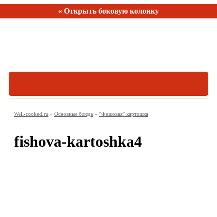
« Открыть боковую колонку
Рецептов:
150
Well-cooked.ru
»
Основные блюда
»
“Фишовая” картошка
fishova-kartoshka4