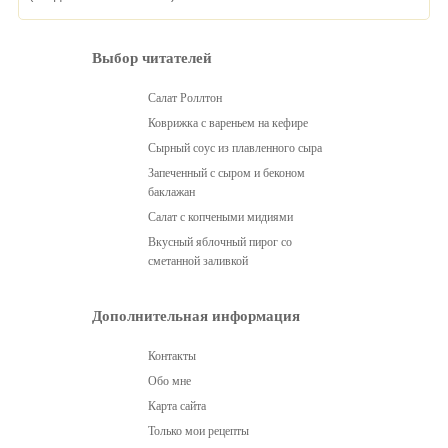
Выбор читателей
Салат Роллтон
Коврижка с вареньем на кефире
Сырный соус из плавленного сыра
Запеченный с сыром и беконом
баклажан
Салат с копчеными мидиями
Вкусный яблочный пирог со
сметанной заливкой
Дополнительная информация
Контакты
Обо мне
Карта сайта
Только мои рецепты