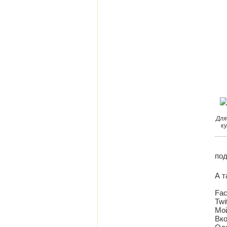
Для
к
под
А т
Fa
Twi
Мо
Вко