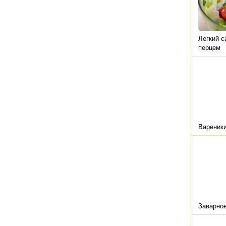
Легкий с
перцем
Вареник
Заварное