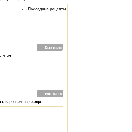
Последние рецепты
Есть видео
оллтон
Есть видео
 с вареньем на кефире