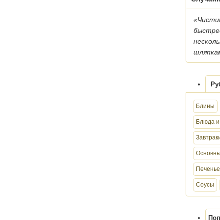
«Чисти
быстрее
несколь
шляпка
Ру
Блины
Блюда и
Завтрак
Основны
Печенье
Соусы
Поп