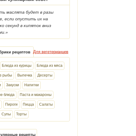
ть маслята будет в разы
, если опустить их на
ко секунд в кипяток вниз
ми.»
Для вегетерианцев
брики рецептов
Блюда из курицы
Блюда из мяса
з рыбы
Выпечка
Десерты
и
Закуски
Напитки
е блюда
Паста и макароны
Пироги
Пицца
Салаты
Супы
Торты
улярные рецепты