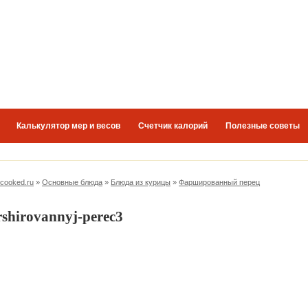
Калькулятор мер и весов
Счетчик калорий
Полезные советы
-cooked.ru
»
Основные блюда
»
Блюда из курицы
»
Фаршированный перец
rshirovannyj-perec3