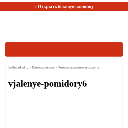
« Открыть боковую колонку
Рецептов:
150
Well-cooked.ru
»
Рецепты закусок
»
Домашние вяленые помидоры
vjalenye-pomidory6