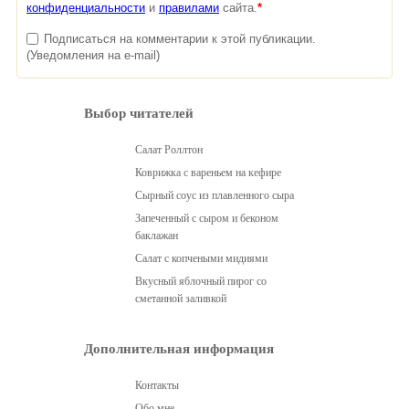
конфиденциальности
и
правилами
сайта.
*
Подписаться на комментарии к этой публикации.
(Уведомления на e-mail)
Выбор читателей
Салат Роллтон
Коврижка с вареньем на кефире
Сырный соус из плавленного сыра
Запеченный с сыром и беконом
баклажан
Салат с копчеными мидиями
Вкусный яблочный пирог со
сметанной заливкой
Дополнительная информация
Контакты
Обо мне