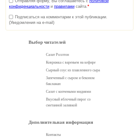
Отправляя форму, Вы соглашаетесь с
политикой
конфиденциальности
и
правилами
сайта.
*
Подписаться на комментарии к этой публикации.
(Уведомления на e-mail)
Выбор читателей
Салат Роллтон
Коврижка с вареньем на кефире
Сырный соус из плавленного сыра
Запеченный с сыром и беконом
баклажан
Салат с копчеными мидиями
Вкусный яблочный пирог со
сметанной заливкой
Дополнительная информация
Контакты