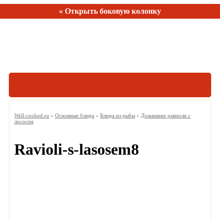
« Открыть боковую колонку
Рецептов:
150
Well-cooked.ru
»
Основные блюда
»
Блюда из рыбы
»
Домашние равиоли с
лососем
Ravioli-s-lasosem8