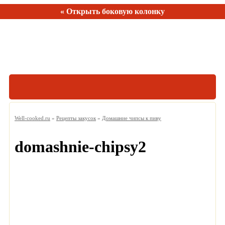
« Открыть боковую колонку
Рецептов:
150
Well-cooked.ru
»
Рецепты закусок
»
Домашние чипсы к пиву
domashnie-chipsy2