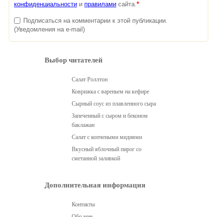
конфиденциальности
и
правилами
сайта.
*
Подписаться на комментарии к этой публикации.
(Уведомления на e-mail)
Выбор читателей
Салат Роллтон
Коврижка с вареньем на кефире
Сырный соус из плавленного сыра
Запеченный с сыром и беконом
баклажан
Салат с копчеными мидиями
Вкусный яблочный пирог со
сметанной заливкой
Дополнительная информация
Контакты
Обо мне