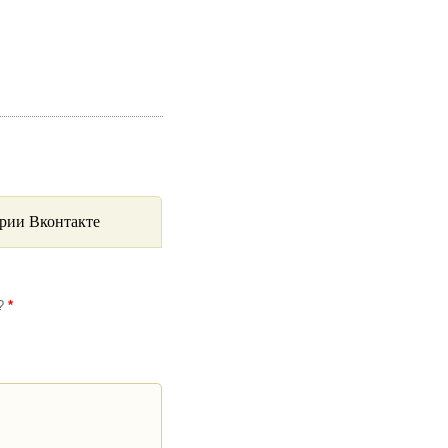
рии Вконтакте
я?
*