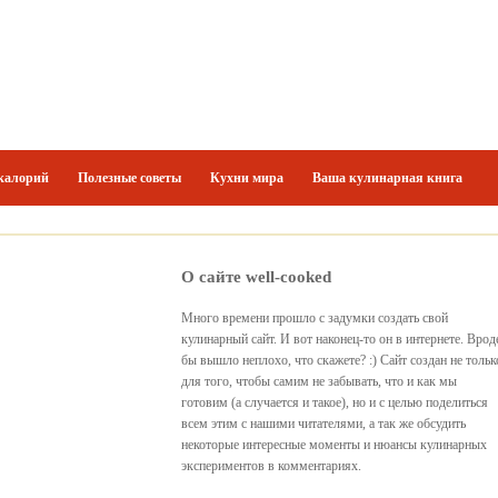
калорий
Полезные советы
Кухни мира
Ваша кулинарная книга
О сайте well-cooked
Много времени прошло с задумки создать свой
кулинарный сайт. И вот наконец-то он в интернете. Врод
бы вышло неплохо, что скажете? :) Сайт создан не тольк
для того, чтобы самим не забывать, что и как мы
готовим (а случается и такое), но и с целью поделиться
всем этим с нашими читателями, а так же обсудить
некоторые интересные моменты и нюансы кулинарных
экспериментов в комментариях.