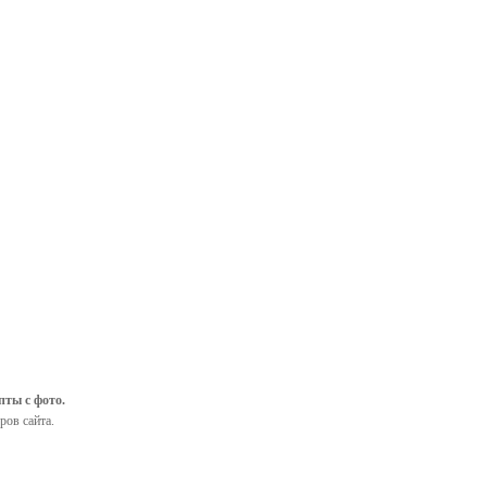
пты с фото.
ров сайта.