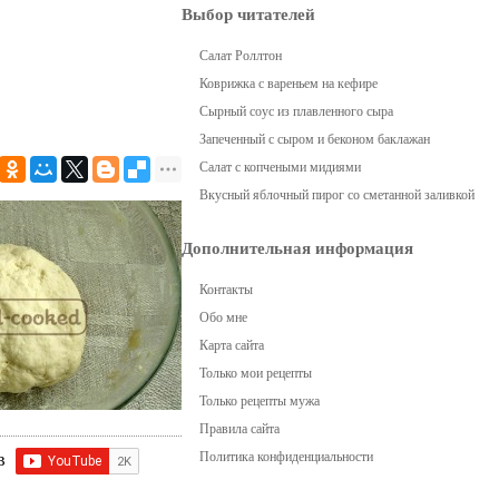
Выбор читателей
Салат Роллтон
Коврижка с вареньем на кефире
Сырный соус из плавленного сыра
Запеченный с сыром и беконом баклажан
Салат с копчеными мидиями
Вкусный яблочный пирог со сметанной заливкой
Дополнительная информация
Контакты
Обо мне
Карта сайта
Только мои рецепты
Только рецепты мужа
Правила сайта
Политика конфиденциальности
 в