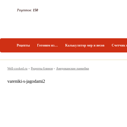
Рецептов:
150
Рецепты
Готовим из…
Калькулятор мер и весов
Счетчик 
Well-cooked.ru
»
Рецепты блинов
»
Американские панкейки
vareniki-s-jagodami2