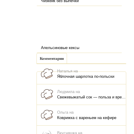
Чизкейк без выпечки
Апельсиновые кексы
Комментарии
Наталья на
Яблочная шарлотка по-польски
Людмила на
Свежевыжатый сок — польза и вред, как правильно пить, как хранить
Ольга на
Коврижка с вареньем на кефире
Вкусняшка на