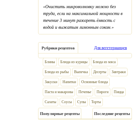
«Очистить микроволновку можно без
труда, если на максимальной мощности в
течение 3 минут разогреть ёмкость с
водой и выжатым лимонным соком.»
Для вегетерианцев
Рубрики рецептов
Блины
Блюда из курицы
Блюда из мяса
Блюда из рыбы
Выпечка
Десерты
Завтраки
Закуски
Напитки
Основные блюда
Паста и макароны
Печенье
Пироги
Пицца
Салаты
Соусы
Супы
Торты
Популярные рецепты
Последние рецепты