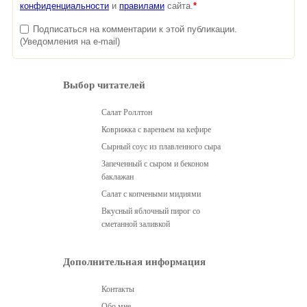
конфиденциальности
и
правилами
сайта.
*
Подписаться на комментарии к этой публикации.
(Уведомления на e-mail)
Выбор читателей
Салат Роллтон
Коврижка с вареньем на кефире
Сырный соус из плавленного сыра
Запеченный с сыром и беконом
баклажан
Салат с копчеными мидиями
Вкусный яблочный пирог со
сметанной заливкой
Дополнительная информация
Контакты
Обо мне