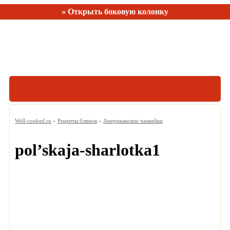
« Открыть боковую колонку
Рецептов:
150
Well-cooked.ru
»
Рецепты блинов
»
Американские панкейки
pol’skaja-sharlotka1