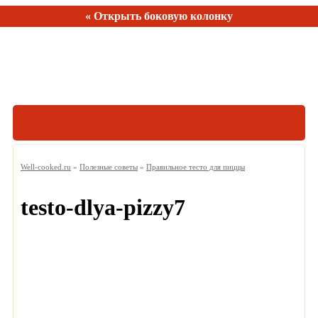
« Открыть боковую колонку
Рецептов:
150
Well-cooked.ru
»
Полезные советы
»
Правильное тесто для пиццы
testo-dlya-pizzy7