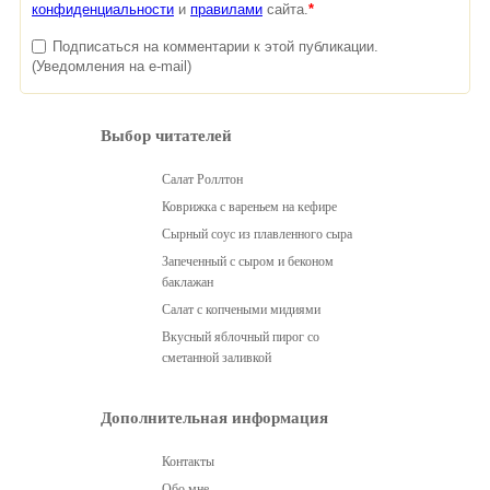
конфиденциальности
и
правилами
сайта.
*
Подписаться на комментарии к этой публикации.
(Уведомления на e-mail)
Выбор читателей
Салат Роллтон
Коврижка с вареньем на кефире
Сырный соус из плавленного сыра
Запеченный с сыром и беконом
баклажан
Салат с копчеными мидиями
Вкусный яблочный пирог со
сметанной заливкой
Дополнительная информация
Контакты
Обо мне